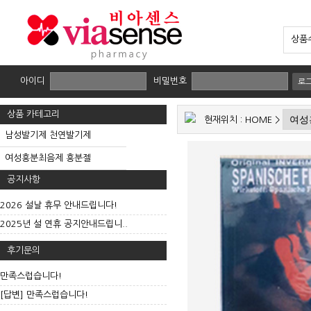
상품수
아이디
비밀번호
로
상품 카테고리
현재위치 :
HOME
>
남성발기제 천연발기제
여성흥분최음제 흥분젤
공지사항
2026 설날 휴무 안내드립니다!
2025년 설 연휴 공지안내드립니..
후기문의
만족스럽습니다!
[답변] 만족스럽습니다!