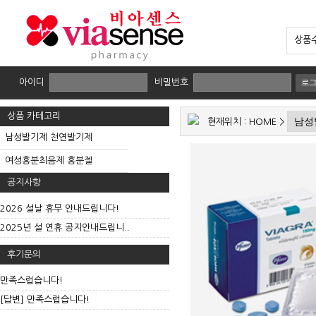
상품수
아이디
비밀번호
로
상품 카테고리
현재위치 :
HOME
>
남성발기제 천연발기제
여성흥분최음제 흥분젤
공지사항
2026 설날 휴무 안내드립니다!
2025년 설 연휴 공지안내드립니..
후기문의
만족스럽습니다!
[답변] 만족스럽습니다!