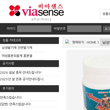
상품수
아이디
비밀번호
로
상품 카테고리
현재위치 :
HOME
>
남성발기제 천연발기제
여성흥분최음제 흥분젤
공지사항
2026 설날 휴무 안내드립니다!
2025년 설 연휴 공지안내드립니..
후기문의
만족스럽습니다!
[답변] 만족스럽습니다!