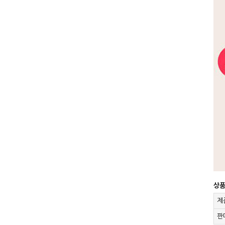
상
제
판