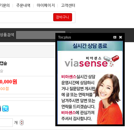
기문의
주문내역
마이페이지
고객센터
장바구니
상품검색
Tocplus
0캡슐
캡슐
0,000원
000점
개