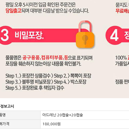
품정보고시
품명
아드레닌 20캡슐+20캡슐
매가격
180,000원