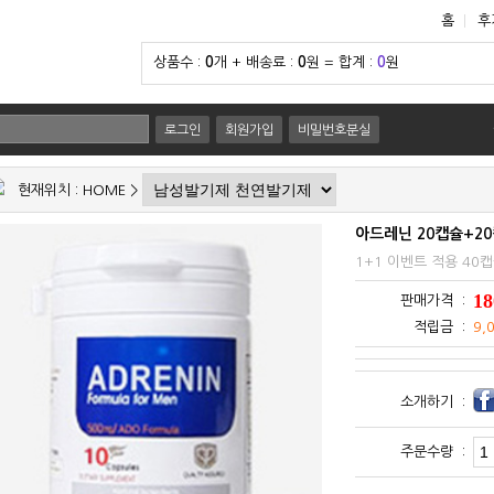
홈
후
상품수 :
0
개 + 배송료 :
0
원 = 합계 :
0
원
로그인
회원가입
비밀번호분실
현재위치 :
HOME
>
아드레닌 20캡슐+2
1+1 이벤트 적용 40
18
판매가격 :
적립금 :
9,
소개하기 :
주문수량 :